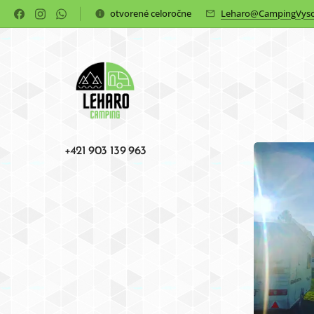
otvorené celoročne
Leharo@CampingVyso
+421 903 139 963