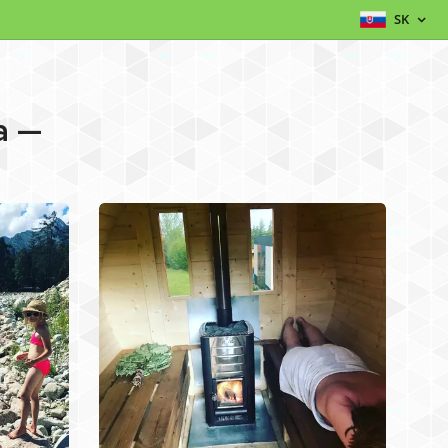
SK
a —