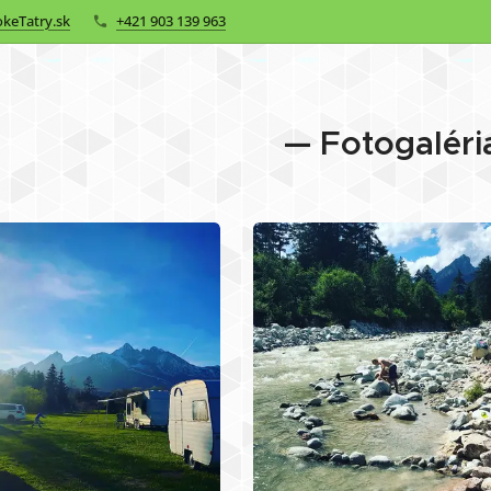
keTatry.sk
+421 903 139 963
— Fotogaléri