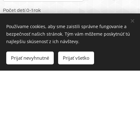
Počet detí 0-1 rok
Používame cookies, aby sme zaistili správne fungovanie a
bezpečnosť našich stránok. Tým vám môžeme poskytnúť tú
Pes
najlepšiu skúsenosť z ich návštevy.
Prijať nevyhnutné
Prijať všetko
Kempingové vybavenie (VYBERTE 1 MOŽNOSŤ)
Preferovaná parcela (negarantovaná)
Vaša správa