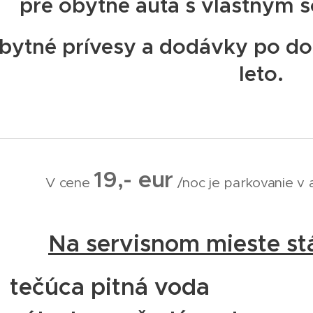
pre obytné autá s vlastným 
bytné prívesy a dodávky po do
leto.
19,- eur
V cene
/noc je parkovanie v a
Na servisnom mieste stá
tečúca pitná voda