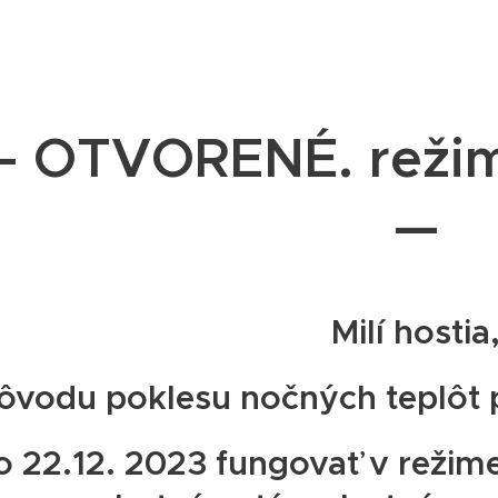
— OTVORENÉ. reži
—
Milí hostia
dôvodu poklesu nočných teplô
o 22.12. 2023 fungovať v režim