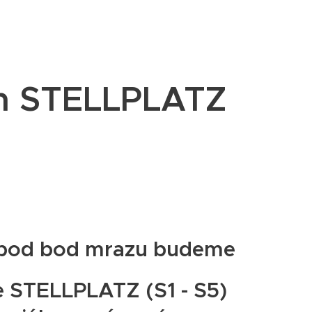
m STELLPLATZ
,
t pod bod mrazu budeme
e STELLPLATZ (S1 - S5)