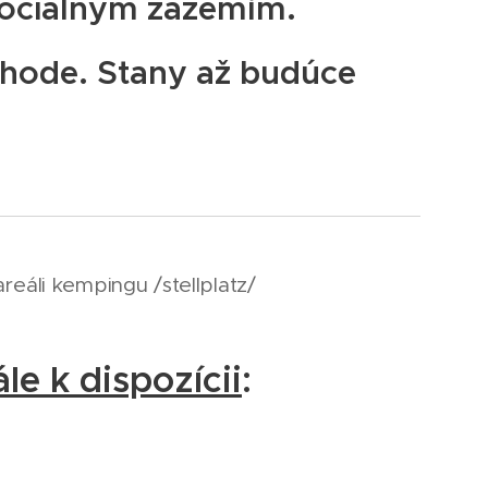
sociálnym zázemím.
hode. Stany až budúce
reáli kempingu /stellplatz/
le k dispozícii
: