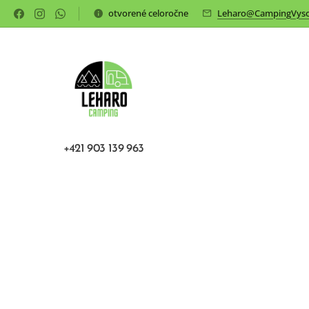
otvorené celoročne
Leharo@CampingVyso
+421 903 139 963