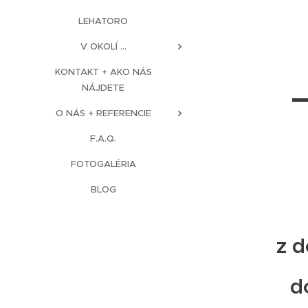
LEHATORO
V OKOLÍ ...
KONTAKT + AKO NÁS
NÁJDETE
O NÁS + REFERENCIE
F.A.Q.
FOTOGALÉRIA
BLOG
z 
d