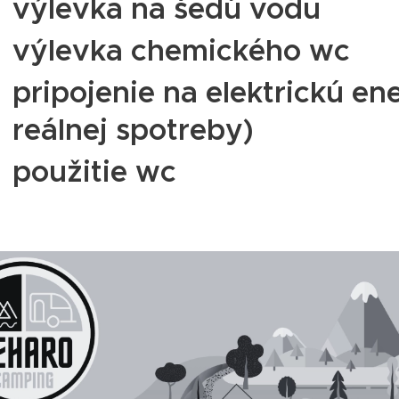
výlevka na šedú vodu
výlevka chemického wc
pripojenie na elektrickú en
reálnej spotreby)
použitie wc